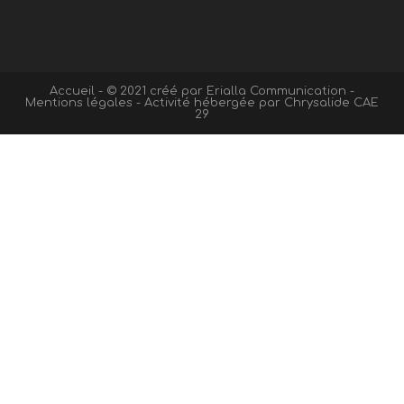
Accueil
- © 2021 créé par
Erialla Communication
-
Mentions légales
- Activité hébergée par Chrysalide CAE
29